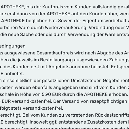
r APOTHEKE, bis der Kaufpreis vom Kunden vollständig gezah
are erst dann von der APOTHEKE auf den Kunden über, wenn
APOTHEKE beglichen hat. Soweit der Eigentumsvorbehalt 
benen Ware durch Weiterveräußerung, Verbindung oder Verar
e die neue Sache oder die durch Verwendung der Ware ents
bedingungen
gangs ausgewiesene Gesamtkaufpreis wird nach Abgabe des
tehen die jeweils im Bestellvorgang ausgewiesenen Zahlung
te des Kunden erst mit Angebotsannahme belastet. Entsprec
E anbietet.
 einschließlich der gesetzlichen Umsatzsteuer. Gegebenenfa
osten werden ebenfalls angegeben und sind vom Kunden z
hale in Höhe von 5,90 EUR durch die APOTHEKE erhoben. Zah
0 EUR versandkostenfrei. Der Versand von rezeptpflichtige
folgt stets versandkostenfrei.
erechtigt. Bei vom Kunden zu vertretenden Rücklastschrif
E berechtigt, insoweit ggf. entstandene Zusatzkosten dem 
en unsere Ansprüche nur aufrechnen oder von ihm geschul