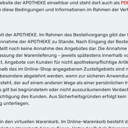
 Website der APOTHEKE einsehbar und steht dort auch als
PD
iese Bedingungen und Informationen im Rahmen der Vertr
mit der APOTHEKE. Im Rahmen des Bestellvorgangs gibt der
Annahme der APOTHEKE zu Stande. Nach Eingang der Bestell
stellt noch keine Annahme des Angebotes dar. Die Annahme
lassung der Warenlieferung - jeweils spätestens innerhalb 
gt, Angebote von Kunden für nicht apothekenpflichtige Art
halb des im Online-Shop angegebenen Zustellgebiets sind ni
sbesondere abgelehnt werden, wenn zur sicheren Anwendun
steht, der auf einem anderen Wege als einer persönlichen 
es gilt bei begründetem oder nicht auszuräumendem Verdacht
chtigung des Kunden. Aus Sicherheitsgründen erfolgt kein
 unterliegen.
n den virtuellen Warenkorb. Im Online-Warenkorb besteht di