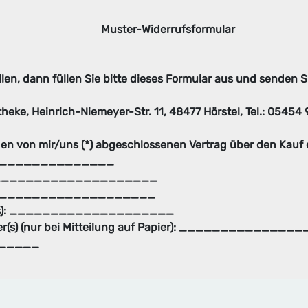
Muster-Widerrufsformular
en, dann füllen Sie bitte dieses Formular aus und senden Si
heke, Heinrich-Niemeyer-Str. 11, 48477 Hörstel, Tel.: 05454
) den von mir/uns (*) abgeschlossenen Vertrag über den Kauf
__________________
 (*): ____________________
s): ____________________
her(s): ____________________
cher(s) (nur bei Mitteilung auf Papier): _____________
______