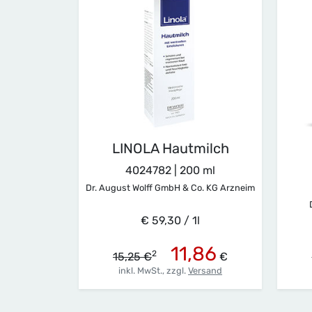
LINOLA Hautmilch
4024782 | 200 ml
Dr. August Wolff GmbH & Co. KG Arzneimittel
€ 59,30 / 1l
11,86
2
15,25 €
€
inkl. MwSt.,
zzgl.
Versand