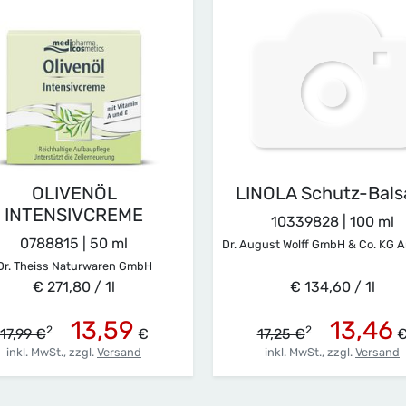
OLIVENÖL
LINOLA Schutz-Bal
INTENSIVCREME
10339828 | 100 ml
0788815 | 50 ml
Dr. August Wolff GmbH & Co. KG A
Dr. Theiss Naturwaren GmbH
€ 271,80 / 1l
€ 134,60 / 1l
13,59
13,46
2
2
17,99 €
€
17,25 €
inkl. MwSt.,
zzgl.
Versand
inkl. MwSt.,
zzgl.
Versand