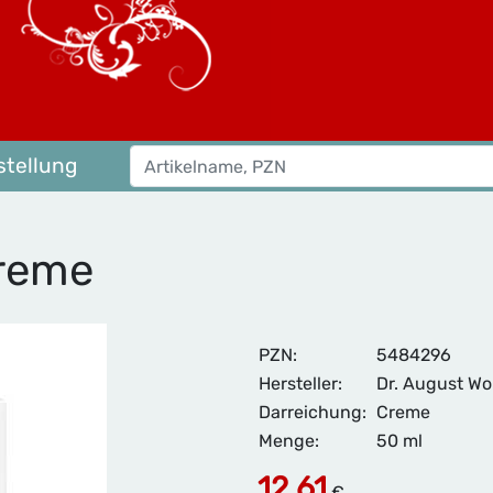
tellung
Creme
PZN:
5484296
Hersteller:
Dr. August Wo
Darreichung:
Creme
Menge:
50 ml
12,61
€