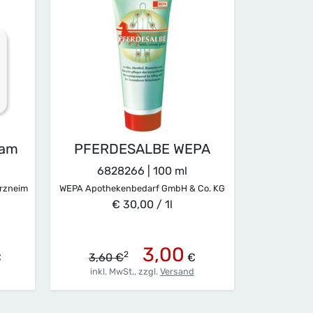
sam
PFERDESALBE WEPA
6828266 | 100 ml
rzneimittel
WEPA Apothekenbedarf GmbH & Co. KG
€ 30,00 / 1l
3,00
2
€
3,60 €
€
inkl. MwSt.,
zzgl.
Versand