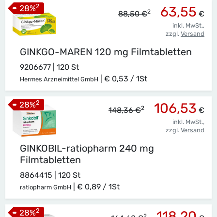
2
28
%
63,55
2
88,50 €
€
inkl. MwSt.,
zzgl.
Versand
GINKGO-MAREN 120 mg Filmtabletten
9206677 | 120 St
|
€ 0,53 / 1St
Hermes Arzneimittel GmbH
2
28
%
106,53
2
148,36 €
€
inkl. MwSt.,
zzgl.
Versand
GINKOBIL-ratiopharm 240 mg
Filmtabletten
8864415 | 120 St
|
€ 0,89 / 1St
ratiopharm GmbH
2
28
%
118,20
2