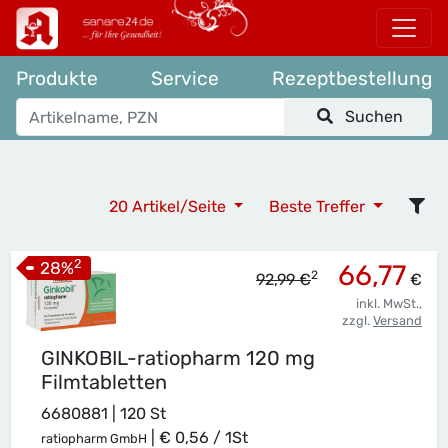
Produkte
Service
Rezeptbestellung
Suchen
20 Artikel/Seite
Beste Treffer
2
28
%
66,77
2
92,99 €
€
inkl. MwSt.,
zzgl.
Versand
GINKOBIL-ratiopharm 120 mg
Filmtabletten
6680881 | 120 St
|
€ 0,56 / 1St
ratiopharm GmbH