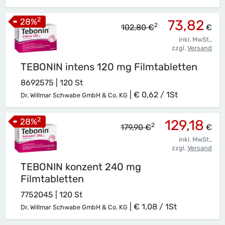
2
28
%
73,82
2
102,80 €
€
inkl. MwSt.,
zzgl.
Versand
TEBONIN intens 120 mg Filmtabletten
8692575 | 120 St
|
€ 0,62 / 1St
Dr. Willmar Schwabe GmbH & Co. KG
2
28
%
129,18
2
179,90 €
€
inkl. MwSt.,
zzgl.
Versand
TEBONIN konzent 240 mg
Filmtabletten
7752045 | 120 St
|
€ 1,08 / 1St
Dr. Willmar Schwabe GmbH & Co. KG