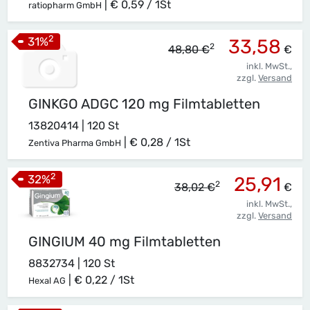
|
€ 0,59 / 1St
ratiopharm GmbH
2
31
%
33,58
2
48,80 €
€
inkl. MwSt.,
zzgl.
Versand
GINKGO ADGC 120 mg Filmtabletten
13820414 | 120 St
|
€ 0,28 / 1St
Zentiva Pharma GmbH
2
32
%
25,91
2
38,02 €
€
inkl. MwSt.,
zzgl.
Versand
GINGIUM 40 mg Filmtabletten
8832734 | 120 St
|
€ 0,22 / 1St
Hexal AG