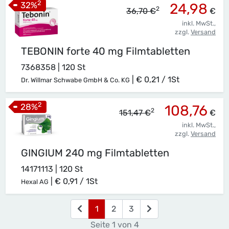
2
32
%
24,98
2
36,70 €
€
inkl. MwSt.,
zzgl.
Versand
TEBONIN forte 40 mg Filmtabletten
7368358 | 120 St
|
€ 0,21 / 1St
Dr. Willmar Schwabe GmbH & Co. KG
2
28
%
108,76
2
151,47 €
€
inkl. MwSt.,
zzgl.
Versand
GINGIUM 240 mg Filmtabletten
14171113 | 120 St
|
€ 0,91 / 1St
Hexal AG
(current)
1
2
3
Seite 1 von 4