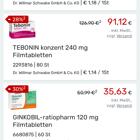
|
€ 1,18 / 1St
Dr. Willmar Schwabe GmbH & Co. KG
2
28
%
91,12
2
126,90 €
€
inkl. MwSt.,
zzgl.
Versand
TEBONIN konzent 240 mg
Filmtabletten
2293816 | 80 St
|
€ 1,14 / 1St
Dr. Willmar Schwabe GmbH & Co. KG
2
30
%
35,63
2
50,99 €
€
inkl. MwSt.,
zzgl.
Versand
GINKOBIL-ratiopharm 120 mg
Filmtabletten
6680875 | 60 St