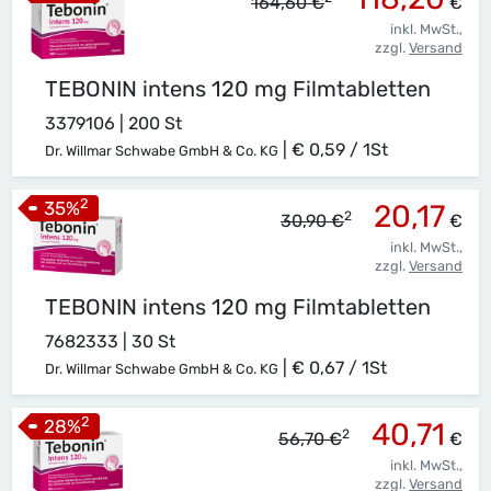
164,60 €
€
inkl. MwSt.,
zzgl.
Versand
TEBONIN intens 120 mg Filmtabletten
3379106 | 200 St
|
€ 0,59 / 1St
Dr. Willmar Schwabe GmbH & Co. KG
2
35
%
20,17
2
30,90 €
€
inkl. MwSt.,
zzgl.
Versand
TEBONIN intens 120 mg Filmtabletten
7682333 | 30 St
|
€ 0,67 / 1St
Dr. Willmar Schwabe GmbH & Co. KG
2
28
%
40,71
2
56,70 €
€
inkl. MwSt.,
zzgl.
Versand