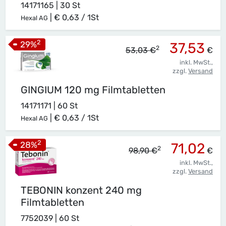
14171165 | 30 St
|
€ 0,63 / 1St
Hexal AG
2
29
%
37,53
2
53,03 €
€
inkl. MwSt.,
zzgl.
Versand
GINGIUM 120 mg Filmtabletten
14171171 | 60 St
|
€ 0,63 / 1St
Hexal AG
2
28
%
71,02
2
98,90 €
€
inkl. MwSt.,
zzgl.
Versand
TEBONIN konzent 240 mg
Filmtabletten
7752039 | 60 St