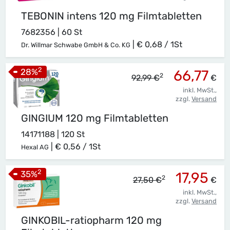
TEBONIN intens 120 mg Filmtabletten
7682356 | 60 St
|
€ 0,68 / 1St
Dr. Willmar Schwabe GmbH & Co. KG
2
28
%
66,77
2
92,99 €
€
inkl. MwSt.,
zzgl.
Versand
GINGIUM 120 mg Filmtabletten
14171188 | 120 St
|
€ 0,56 / 1St
Hexal AG
2
35
%
17,95
2
27,50 €
€
inkl. MwSt.,
zzgl.
Versand
GINKOBIL-ratiopharm 120 mg