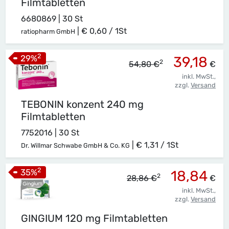
Filmtabletten
6680869 | 30 St
|
€ 0,60 / 1St
ratiopharm GmbH
2
29
%
39,18
2
54,80 €
€
inkl. MwSt.,
zzgl.
Versand
TEBONIN konzent 240 mg
Filmtabletten
7752016 | 30 St
|
€ 1,31 / 1St
Dr. Willmar Schwabe GmbH & Co. KG
2
35
%
18,84
2
28,86 €
€
inkl. MwSt.,
zzgl.
Versand
GINGIUM 120 mg Filmtabletten