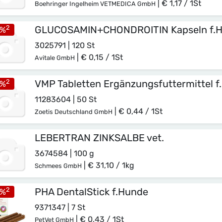
|
€ 1,17 / 1St
Boehringer Ingelheim VETMEDICA GmbH
2
GLUCOSAMIN+CHONDROITIN Kapseln f.
%
3025791 | 120 St
|
€ 0,15 / 1St
Avitale GmbH
2
VMP Tabletten Ergänzungsfuttermittel 
%
11283604 | 50 St
|
€ 0,44 / 1St
Zoetis Deutschland GmbH
LEBERTRAN ZINKSALBE vet.
3674584 | 100 g
|
€ 31,10 / 1kg
Schmees GmbH
2
PHA DentalStick f.Hunde
%
9371347 | 7 St
|
€ 0,43 / 1St
PetVet GmbH