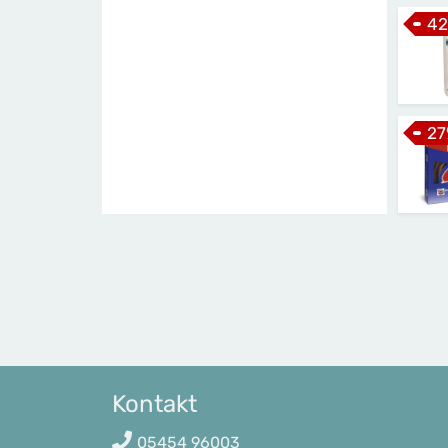
42
27
Kontakt
05454 96003