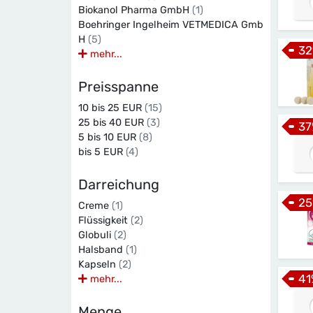
Biokanol Pharma GmbH
(1)
Boehringer Ingelheim VETMEDICA Gmb
H
(5)
32
mehr...
Preisspanne
10 bis 25 EUR
(15)
25 bis 40 EUR
(3)
37
5 bis 10 EUR
(8)
bis 5 EUR
(4)
Darreichung
25
Creme
(1)
Flüssigkeit
(2)
Globuli
(2)
Halsband
(1)
Kapseln
(2)
41
mehr...
Menge