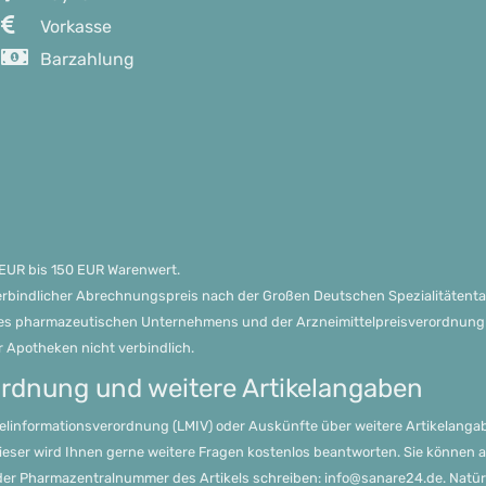
Vorkasse
Barzahlung
0 EUR bis 150 EUR Warenwert.
 Verbindlicher Abrechnungspreis nach der Großen Deutschen Spezialitätenta
s pharmazeutischen Unternehmens und der Arzneimittelpreisverordnung in
r Apotheken nicht verbindlich.
ordnung und weitere Artikelangaben
el­informations­verordnung (LMIV) oder Auskünfte über weitere Artikelang
Dieser wird Ihnen gerne weitere Fragen kostenlos beantworten. Sie können
der Pharmazentralnummer des Artikels schreiben: info@sanare24.de. Natü