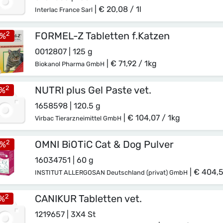
|
€ 20,08 / 1l
Interlac France Sarl
2
FORMEL-Z Tabletten f.Katzen
%
0012807 | 125 g
|
€ 71,92 / 1kg
Biokanol Pharma GmbH
2
NUTRI plus Gel Paste vet.
%
1658598 | 120.5 g
|
€ 104,07 / 1kg
Virbac Tierarzneimittel GmbH
2
OMNI BiOTiC Cat & Dog Pulver
%
16034751 | 60 g
|
€ 404,5
INSTITUT ALLERGOSAN Deutschland (privat) GmbH
2
CANIKUR Tabletten vet.
%
1219657 | 3X4 St