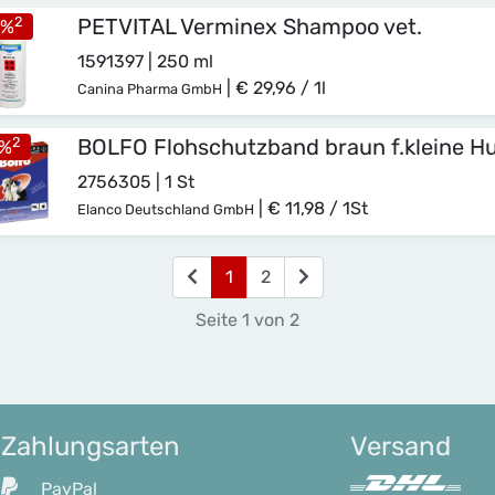
2
PETVITAL Verminex Shampoo vet.
%
1591397 | 250 ml
|
€ 29,96 / 1l
Canina Pharma GmbH
2
BOLFO Flohschutzband braun f.kleine 
%
2756305 | 1 St
|
€ 11,98 / 1St
Elanco Deutschland GmbH
(current)
1
2
Seite 1 von 2
Zahlungsarten
Versand
PayPal