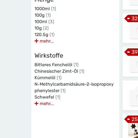
1000ml
(1)
100g
(1)
32
100ml
(3)
10g
(2)
120.5g
(1)
mehr...
39
Wirkstoffe
Bitteres Fenchelöl
(1)
Chinesischer Zimt-Öl
(1)
Kümmelöl
(1)
N-Methylcarbamidsäure-2-isopropoxy
phenylester
(1)
Schwefel
(1)
mehr...
25