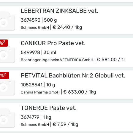
LEBERTRAN ZINKSALBE vet.
3674590 | 500 g
|
€ 24,40 / 1kg
Schmees GmbH
2
CANIKUR Pro Paste vet.
%
5499978 | 30 ml
|
€ 581,00 / 1l
Boehringer Ingelheim VETMEDICA GmbH
2
PETVITAL Bachblüten Nr.2 Globuli vet.
%
10528541 | 10 g
|
€ 633,00 / 1kg
Canina Pharma GmbH
TONERDE Paste vet.
3674779 | 1 kg
|
€ 7,59 / 1kg
Schmees GmbH