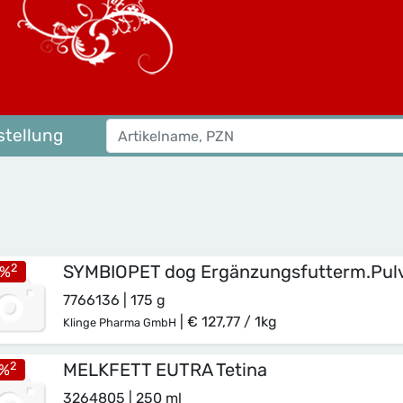
tellung
2
SYMBIOPET dog Ergänzungsfutterm.Pulv
%
7766136 | 175 g
|
€ 127,77 / 1kg
Klinge Pharma GmbH
2
MELKFETT EUTRA Tetina
%
3264805 | 250 ml