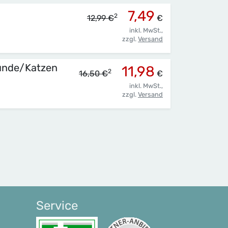
7,49
2
12,99 €
€
inkl. MwSt.,
zzgl.
Versand
Hunde/Katzen
11,98
2
16,50 €
€
inkl. MwSt.,
zzgl.
Versand
Service