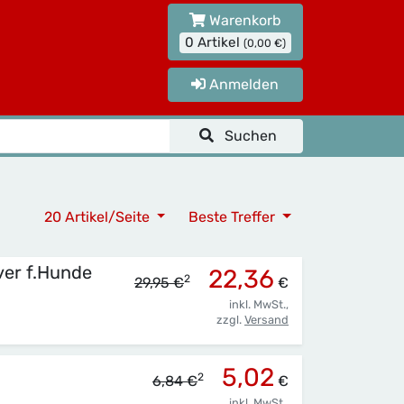
Warenkorb
0 Artikel
(0,00 €)
Anmelden
Suchen
20 Artikel/Seite
Beste Treffer
er f.Hunde
22,36
2
29,95 €
€
inkl. MwSt.,
zzgl.
Versand
5,02
2
6,84 €
€
inkl. MwSt.,