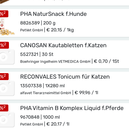
2
PHA NaturSnack f.Hunde
%
8826389 | 200 g
|
€ 20,15 / 1kg
PetVet GmbH
2
CANOSAN Kautabletten f.Katzen
0
%
5527321 | 30 St
|
€ 0,70 / 1St
Boehringer Ingelheim VETMEDICA GmbH
2
RECONVALES Tonicum für Katzen
%
13507338 | 1X280 ml
|
€ 99,96 / 1l
alfavet Tierarzneimittel GmbH
2
PHA Vitamin B Komplex Liquid f.Pferde
%
9670848 | 1000 ml
|
€ 20,17 / 1l
PetVet GmbH