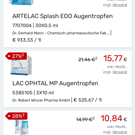
zzgl.
Versand
ARTELAC Splash EDO Augentropfen
7707004 | 30X0.5 ml
|
Dr. Gerhard Mann - Chemisch-pharmazeutische Fab...
€ 933,33 / 1l
2
27
%
15,77
2
21,46 €
€
inkl. MwSt.,
zzgl.
Versand
LAC OPHTAL MP Augentropfen
5385105 | 3X10 ml
|
€ 525,67 / 1l
Dr. Robert Winzer Pharma GmbH
2
28
%
10,84
2
14,99 €
€
inkl. MwSt.,
zzgl.
Versand