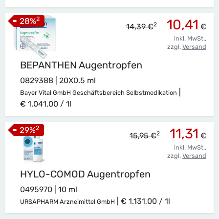
2
28
%
10,41
2
14,39 €
€
inkl. MwSt.,
zzgl.
Versand
BEPANTHEN Augentropfen
0829388 | 20X0.5 ml
|
Bayer Vital GmbH Geschäftsbereich Selbstmedikation
€ 1.041,00 / 1l
2
29
%
11,31
2
15,95 €
€
inkl. MwSt.,
zzgl.
Versand
HYLO-COMOD Augentropfen
0495970 | 10 ml
|
€ 1.131,00 / 1l
URSAPHARM Arzneimittel GmbH