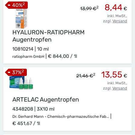
2
40
%
8,44
2
13,99 €
€
inkl. MwSt.,
zzgl.
Versand
HYALURON-RATIOPHARM
Augentropfen
10810214 | 10 ml
|
€ 844,00 / 1l
ratiopharm GmbH
2
37
%
13,55
2
21,46 €
€
inkl. MwSt.,
zzgl.
Versand
ARTELAC Augentropfen
4348208 | 3X10 ml
|
Dr. Gerhard Mann - Chemisch-pharmazeutische Fab...
€ 451,67 / 1l